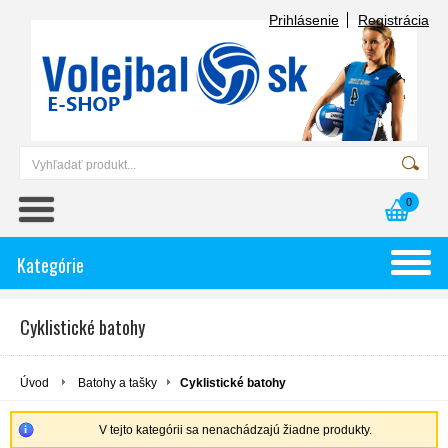
Prihlásenie
Registrácia
0
Kategórie
Cyklistické batohy
Úvod
Batohy a tašky
Cyklistické batohy
V tejto kategórii sa nenachádzajú žiadne produkty.