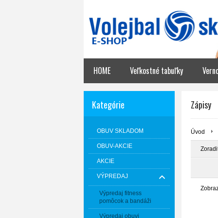
HOME
Veľkostné tabuľky
Vern
Kategórie
Zápisy
OBUV SKLADOM
Úvod
OBUV-AKCIE
Zoradi
AKCIE
VÝPREDAJ
Zobra
Výpredaj fitness
pomôcok a bandáži
Výpredaj obuvi