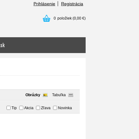
Prihlásenie
Registrácia
0
položiek
(0,00 €)
.sk
Obrázky
Tabuľka
Tip
Akcia
Zľava
Novinka