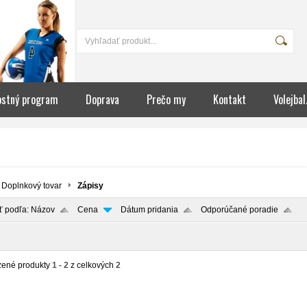
ostný program
Doprava
Prečo my
Kontakt
Volejbal
Doplnkový tovar
Zápisy
ť podľa:
Názov
Cena
Dátum pridania
Odporúčané poradie
zené produkty
1 - 2
z celkových
2