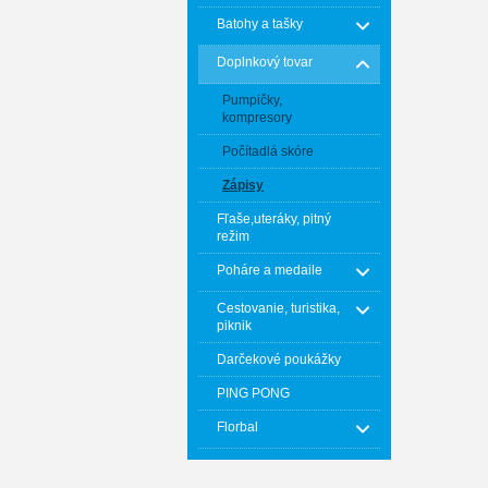
Batohy a tašky
Doplnkový tovar
Pumpičky,
kompresory
Počítadlá skóre
Zápisy
Fľaše,uteráky, pitný
režim
Poháre a medaile
Cestovanie, turistika,
piknik
Darčekové poukážky
PING PONG
Florbal