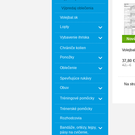
Výpredaj oblečenia
Volejbal.sk
Lopty
Vybavenie ihriska
Nov
Chrániče kolien
Volejba
Ponožky
37,80 €
42,- €
Oblečenie
Spevňujúce rukávy
Na str
Obuv
Tréningové pomôcky
Trénerské pomôcky
Rozhodcovia
Bandáže, ortézy, tejpy,
pásy na cvičenie,