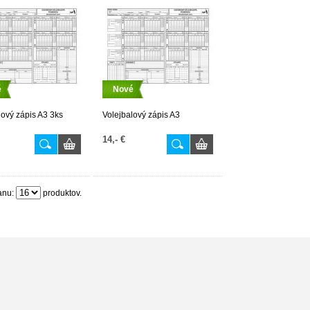
é
Nové
lový zápis A3 3ks
Volejbalový zápis A3
14,- €
anu:
produktov.