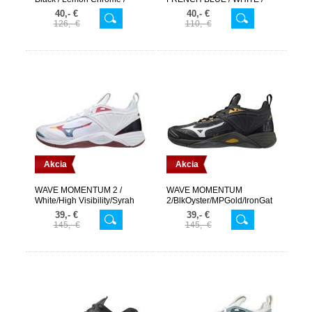
IGNITION RED
40,- €
40,- €
126,- €
110,- €
Akcia
Akcia
WAVE MOMENTUM 2 /
WAVE MOMENTUM
White/High Visibility/Syrah
2/BlkOyster/MPGold/IronGat
39,- €
39,- €
145,- €
145,- €