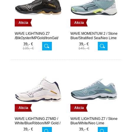
Akcia
Akcia
WAVE LIGHTNING Z7
WAVE MOMENTUM 2 / Stone
/BlkOyster/MPGold/IronGat/
Blue/Stratified Sea/Neo Lime
/
39,- €
39,- €
135,- €
145,- €
Akcia
Akcia
WAVE LIGHTNING Z7MID /
WAVE LIGHTNING Z7 / Stone
White/BlueRibbon/MP Gold /
Blue/White/Neo Lime
39,- €
39,- €