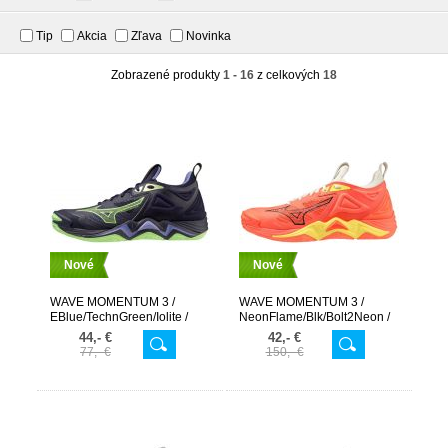
Tip
Akcia
Zľava
Novinka
Zobrazené produkty
1 - 16
z celkových
18
Nové
Nové
WAVE MOMENTUM 3 /
WAVE MOMENTUM 3 /
EBlue/TechnGreen/Iolite /
NeonFlame/Blk/Bolt2Neon /
44,- €
42,- €
77,- €
150,- €