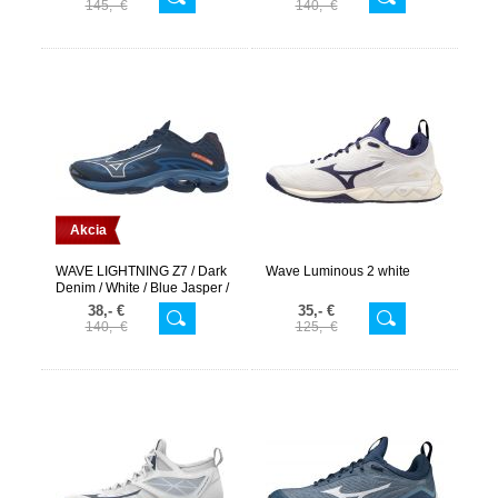
145,- €
140,- €
Akcia
WAVE LIGHTNING Z7 / Dark
Wave Luminous 2 white
Denim / White / Blue Jasper /
38,- €
35,- €
140,- €
125,- €