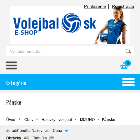
Prihlásenie
Registrácia
0
Kategórie
Pánske
Úvod
Obuv
Halovky - volejbal
MIZUNO
Pánske
Zoradiť podľa:
Názov
Cena
Obrázky
Tabuľka