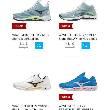
Akcia
Akcia
WAVE MOMENTUM 2 MID /
WAVE LIGHTNING Z7 MID /
Stone Blue/Stratified
Stone Blue/White/Neo Lime /
Sea/Neo Lime /
41,- €
41,- €
155,- €
145,- €
Akcia
WAVE STEALTH V / White /
WAVE STEALTH V /
Black / Lemon Chrome /
FRENCH BLUE / WHITE /