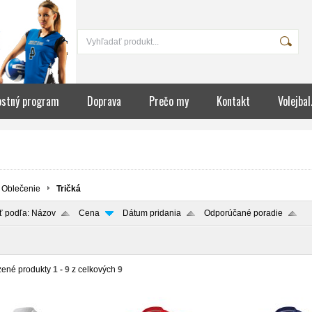
ostný program
Doprava
Prečo my
Kontakt
Volejbal
Oblečenie
Tričká
ť podľa:
Názov
Cena
Dátum pridania
Odporúčané poradie
zené produkty
1 - 9
z celkových
9