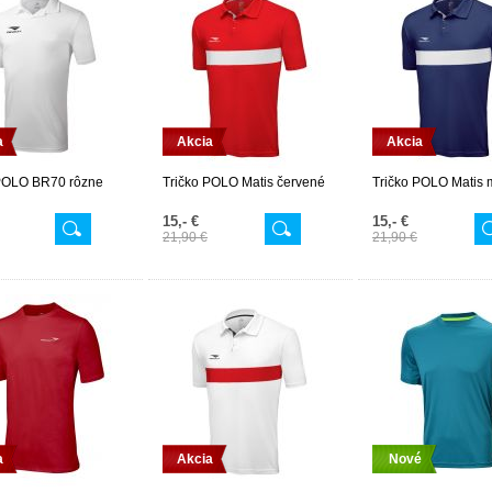
a
Akcia
Akcia
 POLO BR70 rôzne
Tričko POLO Matis červené
Tričko POLO Matis 
15,- €
15,- €
21,90 €
21,90 €
a
Akcia
Nové