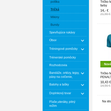
potítka
Tričko 
farby
Tričká
14,- €
21,90 €
Mikiny
Bundy
Spevňujúce rukávy
Obuv
Tréningové pomôcky
Trénerské pomôcky
Nov
Rozhodcovia
Bandáže, ortézy, tejpy,
Tričko
pásy na cvičenie,
PENAL
10,43 €
Batohy a tašky
14,90 €
Doplnkový tovar
Na str
Fľaše,uteráky, pitný
režim