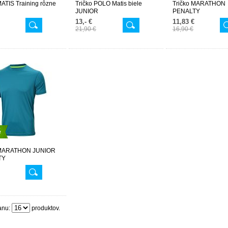
MATIS Training rôzne
Tričko POLO Matis biele
Tričko MARATHON
JUNIOR
PENALTY
13,- €
11,83 €
21,90 €
16,90 €
é
 MARATHON JUNIOR
TY
anu:
produktov.