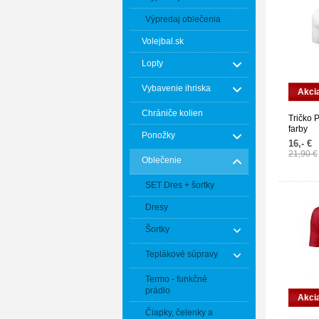
Výpredaj oblečenia
Volejbal.sk
Lopty
Vybavenie ihriska
Akci
Chrániče kolien
Tričko
farby
Ponožky
16,- €
21,90 €
Oblečenie
SET Dres + šortky
Dresy
Šortky
Teplákové súpravy
Termo - funkčné
prádlo
Akci
Čiapky, čelenky a