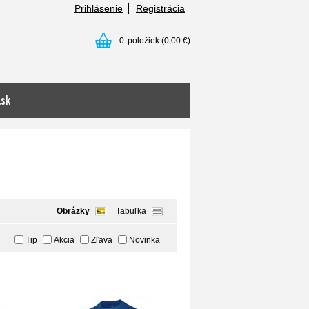
Prihlásenie
Registrácia
0
položiek
(0,00 €)
.sk
Obrázky
Tabuľka
Tip
Akcia
Zľava
Novinka