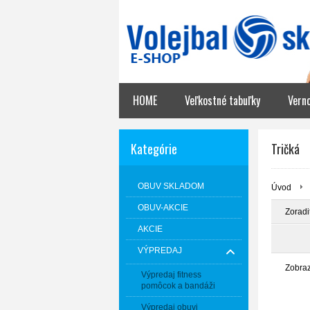
HOME
Veľkostné tabuľky
Vern
Kategórie
Tričká
OBUV SKLADOM
Úvod
OBUV-AKCIE
Zoradi
AKCIE
VÝPREDAJ
Zobra
Výpredaj fitness
pomôcok a bandáži
Výpredaj obuvi