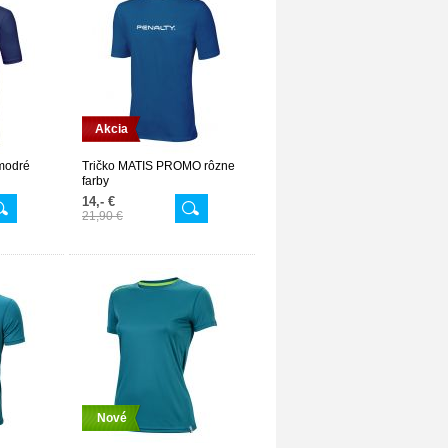
Akcia
modré
Tričko MATIS PROMO rôzne
farby
14,- €
21,90 €
Nové