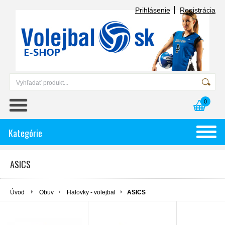
Prihlásenie
Registrácia
0
Kategórie
ASICS
Úvod
Obuv
Halovky - volejbal
ASICS