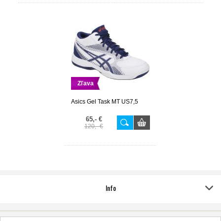
Zľava
Asics Gel Task MT US7,5
65,- €
120,- €
Info