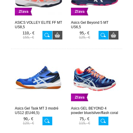
Zľava
Zľava
ASICS VOLLEY ELITE FF MT
Asics Gel Beyond 5 MT
US8,5
US6,5
110,- €
95,- €
155,- €
125,- €
Zľava
Asics Gel Task MT 3 modré
Asics GEL BEYOND 4
US12 (EU46,5)
powder blue/silver/flash coral
veľ. EURO 40,5
90,- €
75,- €
120,- €
115,- €