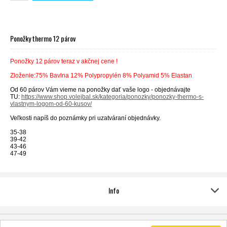
Ponožky thermo 12 párov
Ponožky 12 párov teraz v akčnej cene !
Zloženie:75% Bavlna 12% Polypropylén 8% Polyamid 5% Elastan
Od 60 párov Vám vieme na ponožky dať vaše logo - objednávajte
TU:
https://www.shop.volejbal.sk/kategoria/ponozky/ponozky-thermo-s-
vlastnym-logom-od-60-kusov/
Veľkosti napíš do poznámky pri uzatváraní objednávky.
35-38
39-42
43-46
47-49
Info