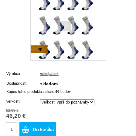
Tip
Výrobca:
volejbal.sk
Dostupnosť:
skladom
Kúpou tohto produktu získate
46
bodov.
veľkosť:
52,68 €
46,20 €
Do košíka