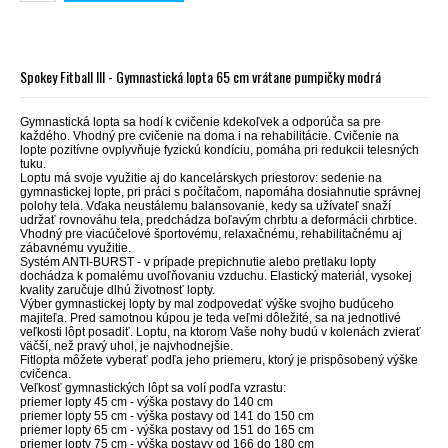
Spokey Fitball III - Gymnastická lopta 65 cm vrátane pumpičky modrá
Gymnastická lopta sa hodí k cvičenie kdekoľvek a odporúča sa pre
každého. Vhodný pre cvičenie na doma i na rehabilitácie. Cvičenie na
lopte pozitívne ovplyvňuje fyzickú kondíciu, pomáha pri redukcii telesných
tuku.
Loptu má svoje využitie aj do kancelárskych priestorov: sedenie na
gymnastickej lopte, pri práci s počítačom, napomáha dosiahnutie správnej
polohy tela. Vďaka neustálemu balansovanie, kedy sa užívateľ snaží
udržať rovnováhu tela, predchádza boľavým chrbtu a deformácii chrbtice.
Vhodný pre viacúčelové športovému, relaxačnému, rehabilitačnému aj
zábavnému využitie.
Systém ANTI-BURST - v prípade prepichnutie alebo pretlaku lopty
dochádza k pomalému uvoľňovaniu vzduchu. Elastický materiál, vysokej
kvality zaručuje dlhú životnosť lopty.
Výber gymnastickej lopty by mal zodpovedať výške svojho budúceho
majiteľa. Pred samotnou kúpou je teda veľmi dôležité, sa na jednotlivé
veľkosti lôpt posadiť. Loptu, na ktorom Vaše nohy budú v kolenách zvierať
väčší, než pravý uhol, je najvhodnejšie.
Fitlopta môžete vyberať podľa jeho priemeru, ktorý je prispôsobený výške
cvičenca.
Veľkosť gymnastických lôpt sa volí podľa vzrastu:
priemer lopty 45 cm - výška postavy do 140 cm
priemer lopty 55 cm - výška postavy od 141 do 150 cm
priemer lopty 65 cm - výška postavy od 151 do 165 cm
priemer lopty 75 cm - výška postavy od 166 do 180 cm