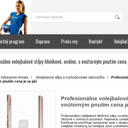
ostný program
Doprava
Prečo my
Kontakt
Volejbal
nálne volejbalové stĺpy hliníkové, oválne, s vnútorným pnutím cena 
Vybavenie ihriska
Volejbalové stĺpy a rozhodcovské stanovišťa
Profesioná
 pnutím cena je za pár
Profesionálne volejbalové
vnútorným pnutím cena je
Profesionálne volejbalové hliníkové stĺpy vyrobe
Uložené v zemných puzdrách. Napínacie zariaden
Konštrukcia umožňuje nastavenie siete v akejk
volejbalu vhodná aj na nohejbal, tenis a bedmin