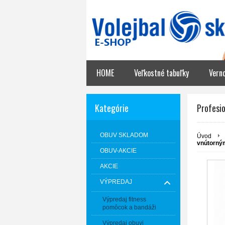
HOME
Veľkostné tabuľky
Vern
Kategórie
Profesio
OBUV SKLADOM
Úvod
vnútorným
OBUV-AKCIE
AKCIE
VÝPREDAJ
Výpredaj fitness
pomôcok a bandáži
Výpredaj obuvi