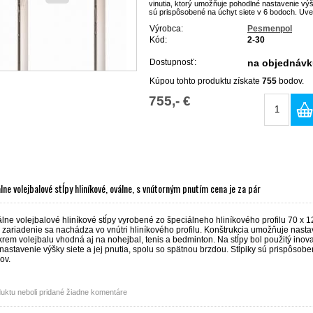
vinutia, ktorý umožňuje pohodlné nastavenie výšk
sú prispôsobené na úchyt siete v 6 bodoch. Uved
Výrobca:
Pesmenpol
Kód:
2-30
Dostupnosť:
na objednávk
Kúpou tohto produktu získate
755
bodov.
755,- €
lne volejbalové stĺpy hliníkové, oválne, s vnútorným pnutím cena je za pár
álne volejbalové hliníkové stĺpy vyrobené zo špeciálneho hliníkového profilu 70 
zariadenie sa nachádza vo vnútri hliníkového profilu. Konštrukcia umožňuje nasta
rem volejbalu vhodná aj na nohejbal, tenis a bedminton. Na stĺpy bol použitý ino
astavenie výšky siete a jej pnutia, spolu so spätnou brzdou. Stĺpiky sú prispôsob
ov.
uktu neboli pridané žiadne komentáre