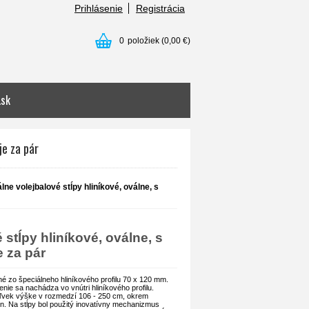
Prihlásenie
Registrácia
0
položiek
(0,00 €)
.sk
je za pár
lne volejbalové stĺpy hliníkové, oválne, s
 stĺpy hliníkové, oválne, s
 za pár
né zo špeciálneho hliníkového profilu 70 x 120 mm.
ie sa nachádza vo vnútri hliníkového profilu.
oľvek výške v rozmedzí 106 - 250 cm, okrem
ton. Na stĺpy bol použitý inovatívny mechanizmus