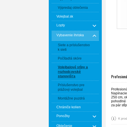
Výpredaj oblečenia
Volejbal.sk
Lopty
Vybavenie ihriska
Siete a príslušenstvo
k sieti
Počítadlá skóre
Volejbalové stĺpy a
rozhodcovské
Profesioná
stanovišťa
Príslušenstvo pre
Profesion
plážový volejbal
Napínacie 
250 cm, ok
Montážne puzdrá
pohodlné n
za pár stĺp
Chrániče kolien
Ponožky
K prod
Oblečenie