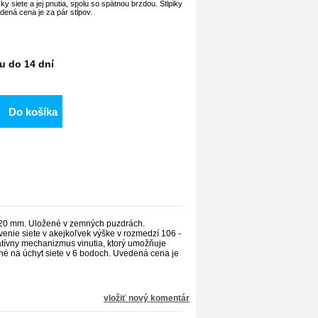
y siete a jej pnutia, spolu so spätnou brzdou. Stĺpiky
ená cena je za pár stĺpov.
u do 14 dní
Do košíka
x 120 mm. Uložené v zemných puzdrách.
venie siete v akejkoľvek výške v rozmedzí 106 -
vatívny mechanizmus vinutia, ktorý umožňuje
ené na úchyt siete v 6 bodoch. Uvedená cena je
vložiť nový komentár