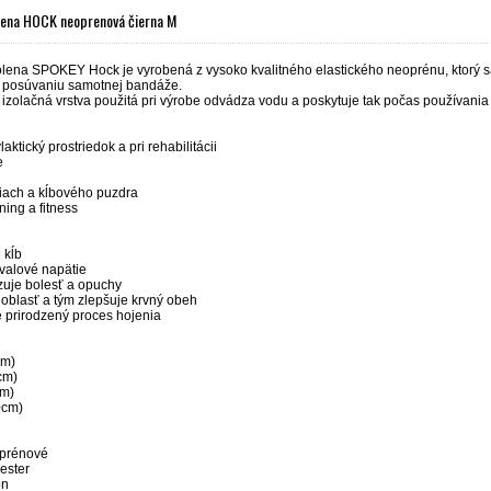
lena HOCK neoprenová čierna M
lena SPOKEY Hock je vyrobená z vysoko kvalitného elastického neoprénu, ktorý sa
 posúvaniu samotnej bandáže.
izolačná vrstva použitá pri výrobe odvádza vodu a poskytuje tak počas používania
laktický prostriedok a pri rehabilitácii
ie
šliach a kĺbového puzdra
éning a fitness
e kĺb
svalové napätie
izuje bolesť a opuchy
 oblasť a tým zlepšuje krvný obeh
e prirodzený proces hojenia
cm)
7cm)
cm)
0cm)
prénové
ester
on