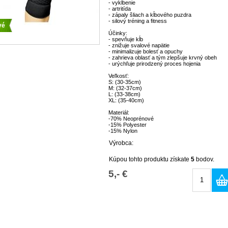
- vykĺbenie
- artritída
- zápaly šliach a kĺbového puzdra
- silový tréning a fitness
vé
Účinky:
- spevňuje kĺb
- znižuje svalové napätie
- minimalizuje bolesť a opuchy
- zahrieva oblasť a tým zlepšuje krvný obeh
- urýchľuje prirodzený proces hojenia
Veľkosť:
S: (30-35cm)
M: (32-37cm)
L: (33-38cm)
XL: (35-40cm)
Materiál:
-70% Neoprénové
-15% Polyester
-15% Nylon
Výrobca:
Kúpou tohto produktu získate
5
bodov.
5,- €