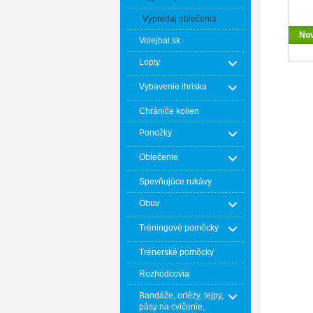
Výpredaj oblečenia
No
Volejbal.sk
Lopty
Vybavenie ihriska
Chrániče kolien
Ponožky
Oblečenie
Spevňujúce rukávy
Obuv
Tréningové pomôcky
Trénerské pomôcky
Rozhodcovia
Bandáže, ortézy, tejpy,
pásy na cvičenie,