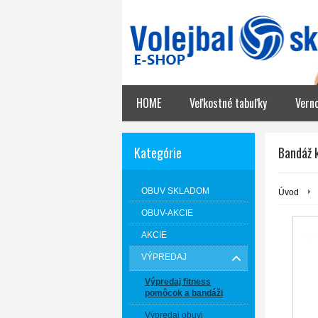
HOME
Veľkostné tabuľky
Vern
Kategórie
Bandáž 
OBUV SKLADOM
Úvod
OBUV-AKCIE
AKCIE
VÝPREDAJ
Výpredaj fitness
pomôcok a bandáži
Výpredaj obuvi