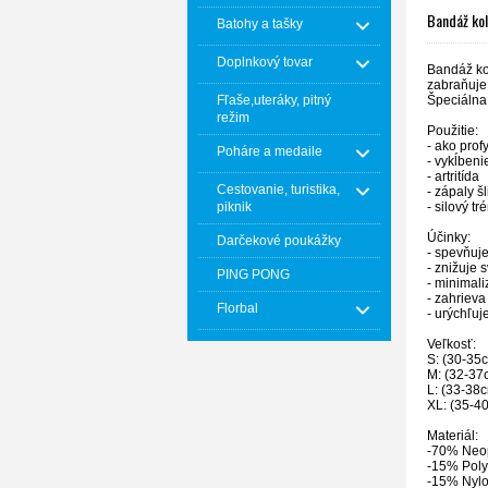
Bandáž ko
Batohy a tašky
Doplnkový tovar
Bandáž ko
zabraňuje
Špeciálna 
Fľaše,uteráky, pitný
režim
Použitie:
- ako profy
Poháre a medaile
- vykĺben
- artritída
Cestovanie, turistika,
- zápaly 
- silový tr
piknik
Účinky:
Darčekové poukážky
- spevňuj
- znižuje 
PING PONG
- minimal
- zahrieva
Florbal
- urýchľuj
Veľkosť:
S: (30-35
M: (32-3
L: (33-38
XL: (35-4
Materiál:
-70% Neo
-15% Poly
-15% Nyl