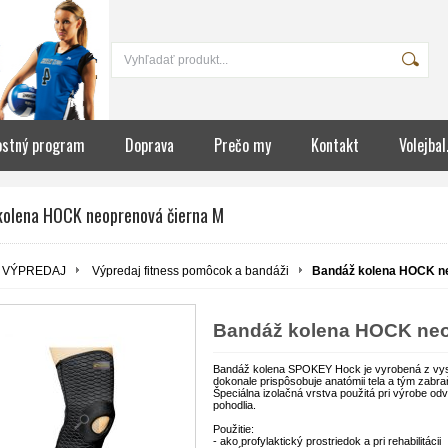
ostný program
Doprava
Prečo my
Kontakt
Volejbal
kolena HOCK neoprenová čierna M
VÝPREDAJ
Výpredaj fitness pomôcok a bandáži
Bandáž kolena HOCK ne
Bandáž kolena HOCK neo
Bandáž kolena SPOKEY Hock je vyrobená z vyso
dokonale prispôsobuje anatómii tela a tým zab
Špeciálna izolačná vrstva použitá pri výrobe od
pohodlia.
Použitie:
- ako profylaktický prostriedok a pri rehabilitácii