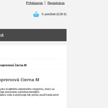
Prihlásenie
Registrácia
0
položiek
(0,00 €)
.sk
oprenová čierna M
prenová čierna M
ko kvalitného elastického neoprénu, ktorý sa
raňuje posúvaniu samotnej bandáže.
vádza vodu a poskytuje tak počas používania pocit