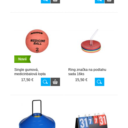
Nové
Single gumová,
Ring značka na podlahu
medicinbalová lopta
sada 16ks
oranžová 2kg
17,50 €
15,50 €