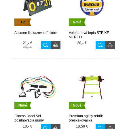
Tip
Nové
Allscore II ukazovateľ skóre
Volejbalová lopta STRIKE
MERCO
21,- €
20,- €
29,- €
Nové
Nové
Fitness Band Set
Premium agility rebrík
posilňovacia gumy
preskakovačka
19,- €
18,50 €