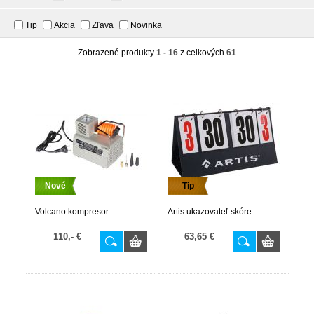
Tip
Akcia
Zľava
Novinka
Zobrazené produkty
1 - 16
z celkových
61
Nové
Tip
Volcano kompresor
Artis ukazovateľ skóre
110,- €
63,65 €