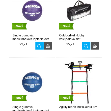
Nové
Nové
Single gumová,
OutdoorNet Hobby
medicinbalová lopta fialová
volejbalová sieť
4kg
29,- €
25,- €
Nové
Nové
Single gumová,
Agility rebrík MultiColour 8m
medicinbalová lopta modrá