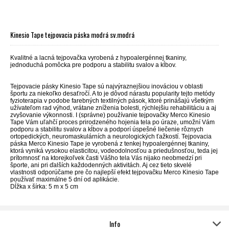
Kinesio Tape tejpovacia páska modrá sv.modrá
Kvalitné a lacná tejpovačka vyrobená z hypoalergénnej tkaniny,
jednoduchá pomôcka pre podporu a stabilitu svalov a kĺbov.
Tejpovacie pásky Kinesio Tape
sú najvýraznejšiou inováciou v oblasti
športu za niekoľko desaťročí. A to je dôvod nárastu popularity tejto metódy
fyzioterapia v podobe farebných textilných pások, ktoré prinášajú všetkým
užívateľom rad výhod, vrátane zníženia bolesti, rýchlejšiu rehabilitáciu a aj
zvyšovanie výkonnosti. I (správne) používanie tejpovačky Merco Kinesio
Tape Vám uľahčí proces prirodzeného hojenia tela po úraze, umožní Vám
podporu a stabilitu svalov a kĺbov a podporí úspešné liečenie rôznych
ortopedických, neuromaskulárních a neurologických ťažkostí. Tejpovacia
páska Merco Kinesio Tape je vyrobená z tenkej hypoalergénnej tkaniny,
ktorá vyniká vysokou elasticitou, vodeodolnosťou a priedušnosťou, teda jej
prítomnosť na ktorejkoľvek časti Vášho tela Vás nijako neobmedzí pri
športe, ani pri ďalších každodenných aktivitách. Aj cez tieto skvelé
vlastnosti odporúčame pre čo najlepší efekt tejpovačku Merco Kinesio Tape
používať maximálne 5 dní od aplikácie.
Dĺžka x šírka: 5 m x 5 cm
Info