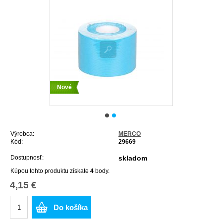
Nové
Výrobca:
MERCO
Kód:
29669
Dostupnosť:
skladom
Kúpou tohto produktu získate
4
body.
4,15 €
Do košíka