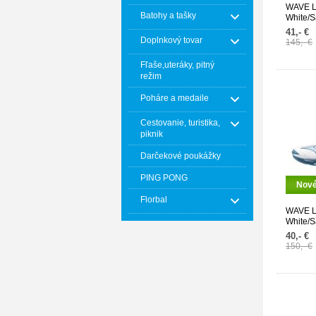
WAVE L
Batohy a tašky
White/Sa
41,- €
Doplnkový tovar
145,- €
Fľaše,uteráky, pitný
režim
Poháre a medaile
Cestovanie, turistika,
piknik
Darčekové poukážky
PING PONG
Nov
Florbal
WAVE L
White/Sa
40,- €
150,- €