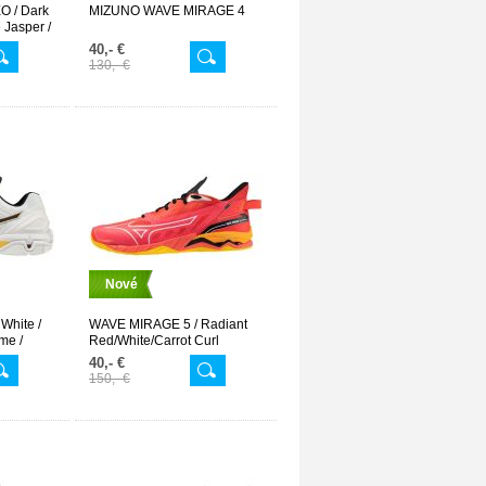
 / Dark
MIZUNO WAVE MIRAGE 4
 Jasper /
40,- €
130,- €
Nové
White /
WAVE MIRAGE 5 / Radiant
me /
Red/White/Carrot Curl
40,- €
150,- €