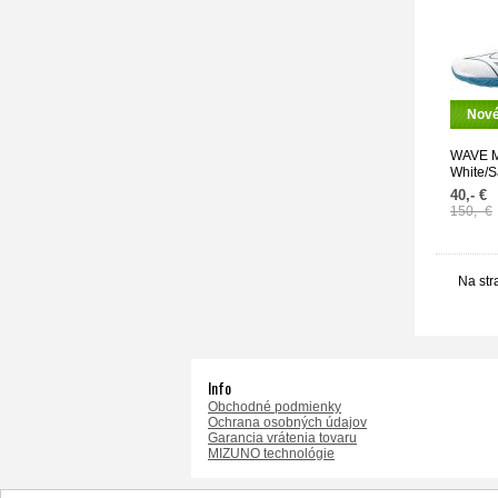
Nov
WAVE M
White/Sa
40,- €
150,- €
Na str
Info
Obchodné podmienky
Ochrana osobných údajov
Garancia vrátenia tovaru
MIZUNO technológie